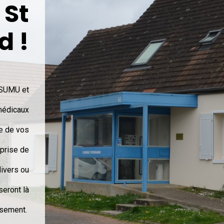
 St
d !
 ASUMU et
médicaux
ce de vos
prise de
divers ou
seront là
eusement.