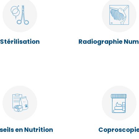
Stérilisation
Radiographie Num
eils en Nutrition
Coproscopi