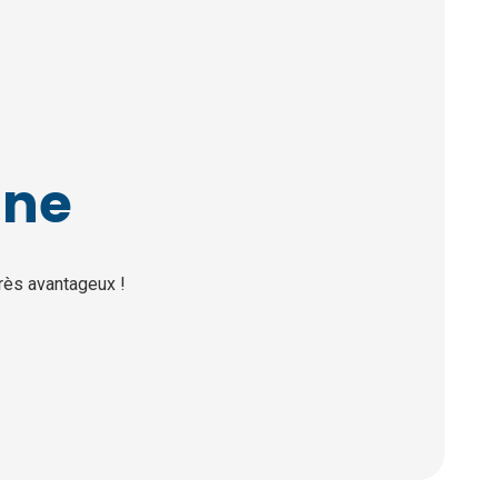
gne
rès avantageux !