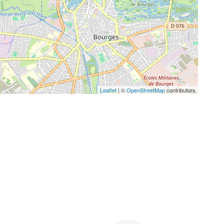
Leaflet
| ©
OpenStreetMap
contributors