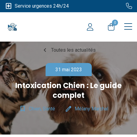
local_hospital
Service urgences 24h/24
0
chevron_left
Toutes les actualités
31 mai 2023
Intoxication Chien : Le guide
complet
bookmark_border
edit
Chien, Santé
Mélany Marchal