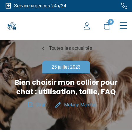
local_hospital
Service urgences 24h/24
0
chevron_left
Toutes les actualités
25 juillet 2023
Bien choisir mon collier pour
chat : utilisation, taille, FAQ
bookmark_border
edit
Chat
Mélany Marchal