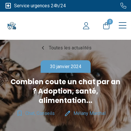
local_hospital
Service urgences 24h/24
0
chevron_left
Toutes les actualités
30 janvier 2024
Combien coute un chat par an
? Adoption, santé,
alimentation...
bookmark_border
edit
Chat, Conseils
Mélany Marchal