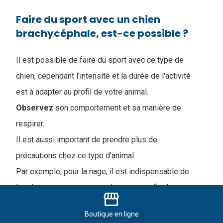
Faire du sport avec un chien
brachycéphale, est-ce possible ?
Il est possible de faire du sport avec ce type de
chien, cependant l'intensité et la durée de l'activité
est à adapter au profil de votre animal.
Observez
son comportement et sa manière de
respirer.
Il est aussi important de prendre plus de
précautions chez ce type d'animal.
Par exemple, pour la nage, il est indispensable de
leur faire porter une veste de secours afin de
storefront
prendre le relais s'ils s'épuisent.
Boutique
en ligne