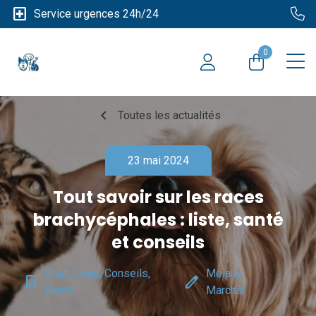
local_hospital
Service urgences 24h/24
0
chevron_left
Toutes les actualités
23 mai 2024
Tout savoir sur les races
brachycéphales : liste, santé
et conseils
Chat, Chien, Conseils,
Mélany
bookmark_border
edit
Santé
Marchal