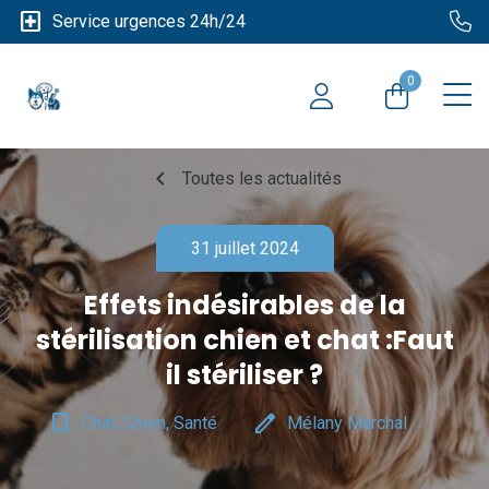
local_hospital
Service urgences 24h/24
0
chevron_left
Toutes les actualités
31 juillet 2024
Effets indésirables de la
stérilisation chien et chat :Faut
il stériliser ?
bookmark_border
edit
Chat, Chien, Santé
Mélany Marchal