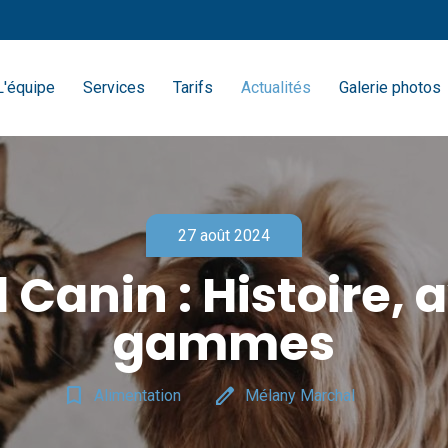
L'équipe
Services
Tarifs
Actualités
Galerie photos
27 août 2024
 Canin : Histoire, a
gammes
bookmark_border
edit
Alimentation
Mélany Marchal