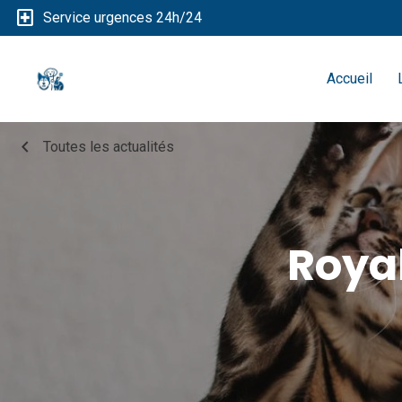
local_hospital
Service urgences 24h/24
Accueil
chevron_left
Toutes les actualités
Royal