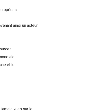
européens.
venant ainsi un acteur
sources
mondiale.
che et le
 jamais vues sur le