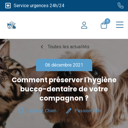
local_hospital
Service urgences 24h/24
0
chevron_left
Toutes les actualités
06 décembre 2021
Comment préserver l'hygiène
bucco-dentaire de votre
compagnon ?
bookmark_border
edit
Hygiène, Chien
Passion Véto