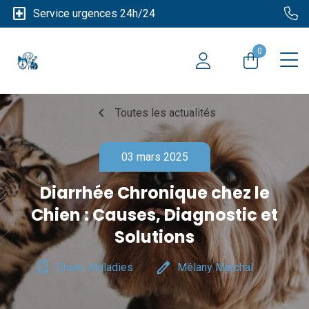
local_hospital
Service urgences 24h/24
0
chevron_left
Toutes les actualités
03 mars 2025
Diarrhée Chronique chez le
Chien : Causes, Diagnostic et
Solutions
bookmark_border
edit
Chien, Maladies
Mélany Marchal