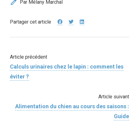
edit
Par Mélany Marchal
Partager cet article
Article précédent
Calculs urinaires chez le lapin : comment les
éviter ?
Article suivant
Alimentation du chien au cours des saisons :
Guide