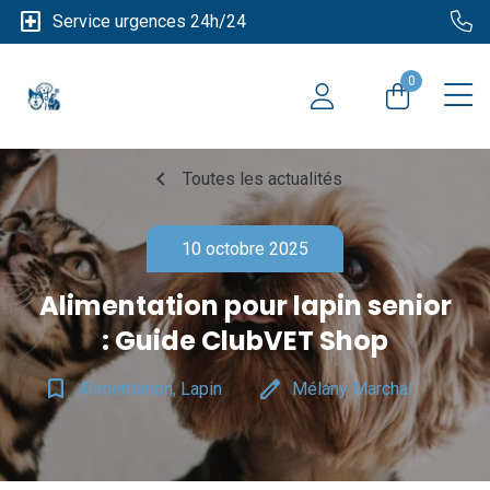
local_hospital
Service urgences 24h/24
0
chevron_left
Toutes les actualités
10 octobre 2025
Alimentation pour lapin senior
: Guide ClubVET Shop
bookmark_border
edit
Alimentation, Lapin
Mélany Marchal