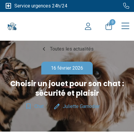
local_hospital
Service urgences 24h/24
0
chevron_left
Toutes les actualités
16 février 2026
Choisir un jouet pour son chat :
sécurité et plaisir
bookmark_border
edit
Chat
Juliette Garnodier