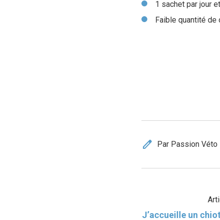
1 sachet par jour 
Faible quantité de
edit
Par Passion Véto
Art
J’accueille un chi