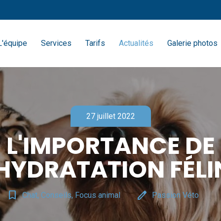
L'équipe
Services
Tarifs
Actualités
Galerie photos
27 juillet 2022
L'IMPORTANCE DE
'HYDRATATION FÉLI
bookmark_border
edit
Chat, Conseils, Focus animal
Passion Véto