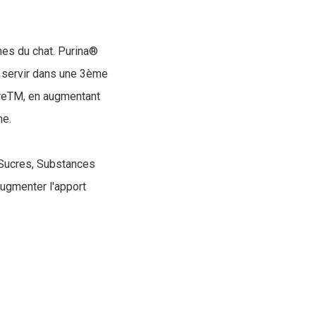
ines du chat. Purina®
à servir dans une 3ème
CareTM, en augmentant
ne.
, Sucres, Substances
ugmenter l'apport