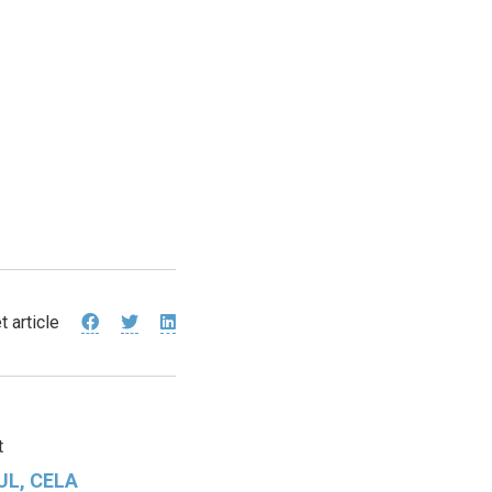
t article
t
UL, CELA