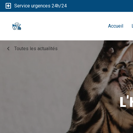
local_hospital
Service urgences 24h/24
Accueil
chevron_left
Toutes les actualités
L