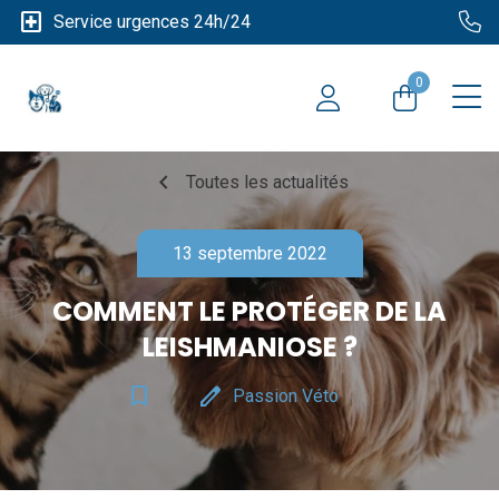
local_hospital
Service urgences 24h/24
0
chevron_left
Toutes les actualités
13 septembre 2022
COMMENT LE PROTÉGER DE LA
LEISHMANIOSE ?
bookmark_border
edit
Passion Véto