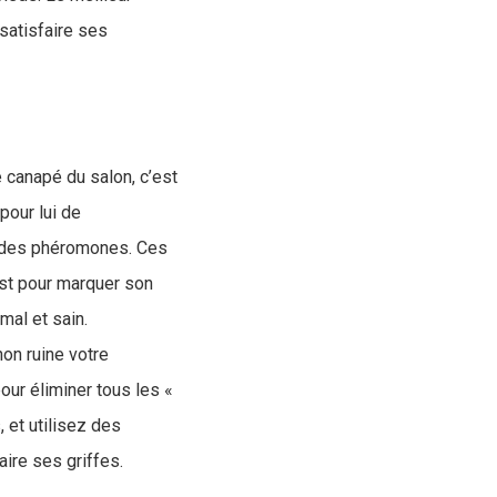
satisfaire ses
le canapé du salon, c’est
pour lui de
t des phéromones. Ces
’est pour marquer son
mal et sain.
on ruine votre
our éliminer tous les «
 et utilisez des
faire ses griffes.