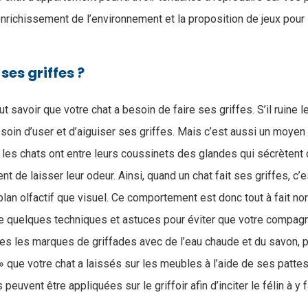
nrichissement de l’environnement et la proposition de jeux pour 
.
 ses griffes ?
ut savoir que votre chat a besoin de faire ses griffes. S’il ruine 
esoin d’user et d’aiguiser ses griffes. Mais c’est aussi un moyen 
 les chats ont entre leurs coussinets des glandes qui sécrèten
nt de laisser leur odeur. Ainsi, quand un chat fait ses griffes, c
e plan olfactif que visuel. Ce comportement est donc tout à fait nor
e quelques techniques et astuces pour éviter que votre compagn
tes les marques de griffades avec de l’eau chaude et du savon, p
 que votre chat a laissés sur les meubles à l’aide de ses pattes,
euvent être appliquées sur le griffoir afin d’inciter le félin à y 