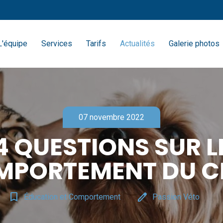
L'équipe
Services
Tarifs
Actualités
Galerie photos
07 novembre 2022
4 QUESTIONS SUR L
MPORTEMENT DU C
bookmark_border
edit
Éducation et Comportement
Passion Véto