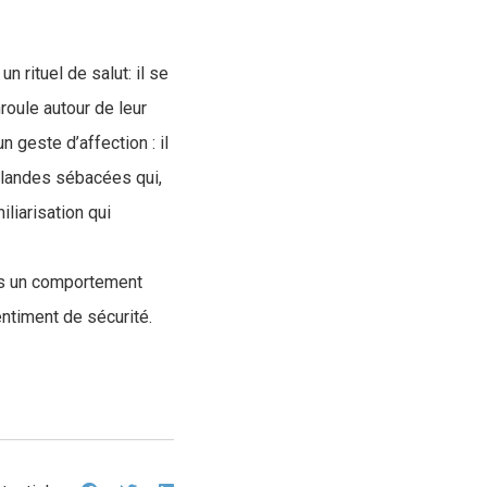
n rituel de salut: il se
nroule autour de leur
geste d’affection : il
 glandes sébacées qui,
liarisation qui
ois un comportement
entiment de sécurité.