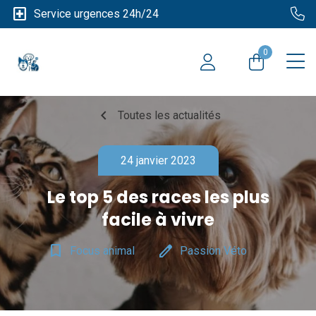
local_hospital
Service urgences 24h/24
0
chevron_left
Toutes les actualités
24 janvier 2023
Le top 5 des races les plus
facile à vivre
bookmark_border
edit
Focus animal
Passion Véto