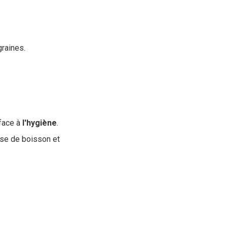
raines.
face à
l'hygiène
.
ise de boisson et