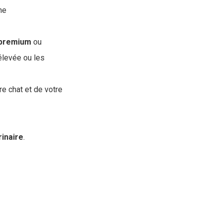
ne
premium
ou
 élevée ou les
re chat et de votre
rinaire
.