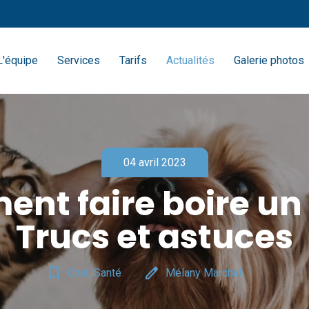
L'équipe
Services
Tarifs
Actualités
Galerie photos
04 avril 2023
nt faire boire un 
Trucs et astuces
bookmark_border
edit
Chat, Santé
Mélany Marchal