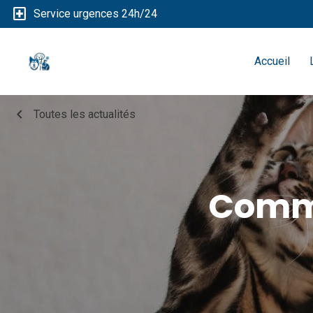
local_hospital
Service urgences 24h/24
Accueil
chevron_left
Toutes les actualités
Comme