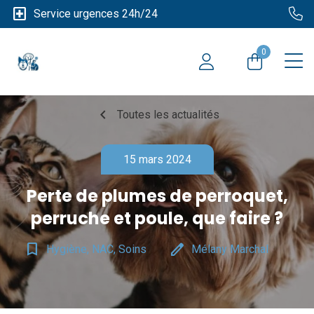
local_hospital
Service urgences 24h/24
0
chevron_left
Toutes les actualités
15 mars 2024
Perte de plumes de perroquet,
perruche et poule, que faire ?
bookmark_border
edit
Hygiène, NAC, Soins
Mélany Marchal