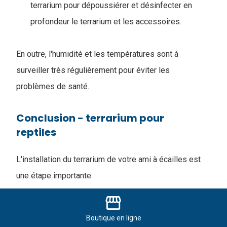
terrarium pour dépoussiérer et désinfecter en
profondeur le terrarium et les accessoires.
En outre, l'humidité et les températures sont à
surveiller très régulièrement pour éviter les
problèmes de santé.
Conclusion - terrarium pour
reptiles
L'installation du terrarium de votre ami à écailles est
une étape importante.
Elle est essentielle pour leur bien-être et leur bonne
storefront
santé.
Boutique
en ligne
E
n comprenant les exigences de chaque espèce et