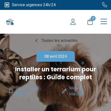
local_hospital
Service urgences 24h/24
0
chevron_left
Toutes les actualités
08 avril 2024
Installer un terrarium pour
reptiles : Guide complet
Conseils, NAC,
Mélany
bookmark_border
edit
Reptile
Marchal