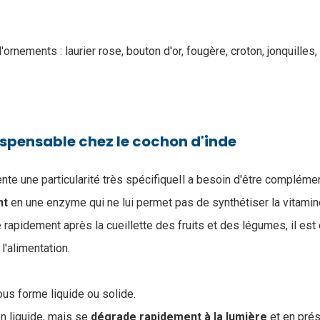
'ornements : laurier rose, bouton d'or, fougère, croton, jonquilles,
ispensable chez le cochon d'inde
nte une particularité très spécifiqueIl a besoin d'être complém
nt
en une enzyme qui ne lui permet pas de synthétiser la vitamin
rapidement après la cueillette des fruits et des légumes, il est 
'alimentation.
ous forme liquide ou solide.
en liquide, mais se
dégrade rapidement à la lumière
et en prés