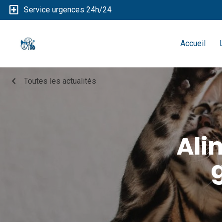
local_hospital
Service urgences 24h/24
Accueil
chevron_left
Toutes les actualités
Ali