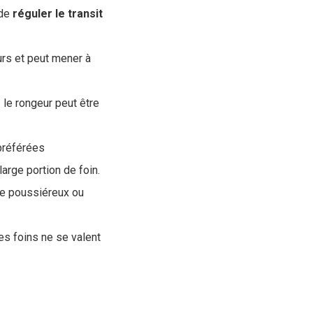
 de
réguler le transit
urs et peut mener à
z le rongeur peut être
préférées
arge portion de foin.
re poussiéreux ou
les foins ne se valent