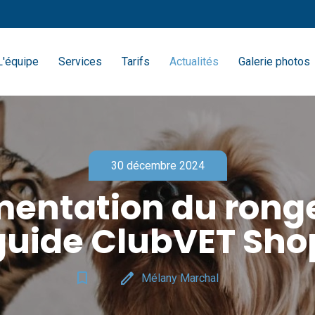
L'équipe
Services
Tarifs
Actualités
Galerie photos
30 décembre 2024
mentation du ronge
guide ClubVET Sho
bookmark_border
edit
Mélany Marchal