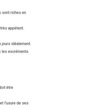
s sont riches en
 très appétent.
s jours idéalement.
ec les excréments.
doit être
et l’usure de ses