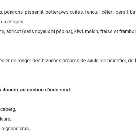
 poivrons, pissenlit, betteraves cuites, fenouil, céleri, persil, ba
ron et radis.
, abricot (sans noyaux ni pépins), kiwi, melon, fraise et framboi
écier de ronger des branches propres de saule, de noisetier, de
s donner au cochon d'inde sont :
iceberg,
leurs,
 oignons crus,