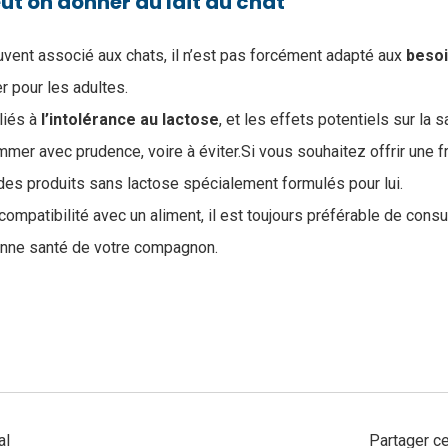
ut on donner du lait au chat
ouvent associé aux chats, il n’est pas forcément adapté aux
besoi
er pour les adultes.
liés à
l’intolérance
au
lactose
, et les effets potentiels sur la 
mmer avec prudence, voire à éviter.Si vous souhaitez offrir une fr
 des produits sans lactose spécialement formulés pour lui.
compatibilité avec un aliment, il est toujours préférable de consul
onne santé de votre compagnon.
al
Partager ce