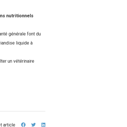
ns nutritionnels
santé générale font du
iandise liquide à
ter un vétérinaire
t article