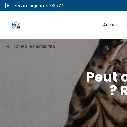
local_hospital
Service urgences 24h/24
Accueil
chevron_left
Toutes les actualités
Peut 
? 