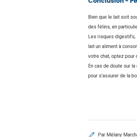
Conclusion - Pe
Bien que le lait soit s
des félins, en particuli
Les risques digestifs, 
lait un aliment à conso
votre chat, optez pour
En cas de doute sur la 
pour s’assurer de la b
edit
Par Mélany March