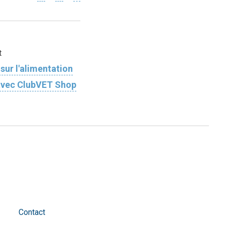
t
sur l'​alimentation
avec ClubVET Shop
Contact