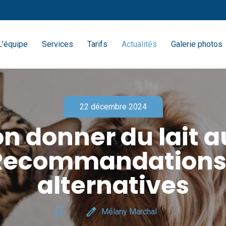
L'équipe
Services
Tarifs
Actualités
Galerie photos
22 décembre 2024
on donner du lait a
Recommandations
alternatives
bookmark_border
edit
Mélany Marchal